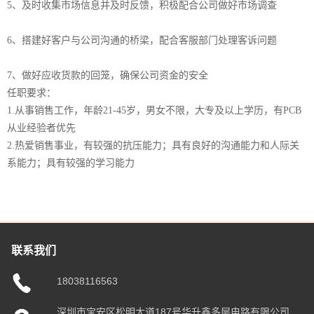
5、及时收集市场信息并及时反馈，积极配合公司做好市场调查
6、搭建好客户与公司沟通的桥梁，配合客服部门处理客诉问题
7、做好应收货款的回笼，确保公司资金的安全
任职要求：
1.从事销售工作，年龄21-45岁，男女不限，大专及以上学历，有PCB
从业经验者优先
2.热爱销售事业，有较强的抗压能力；具有良好的沟通能力和人际关
系能力；具有较强的学习能力
联系我们
18038116563
深圳市宝安区松明大道187号华升鑫多层电路有限公司