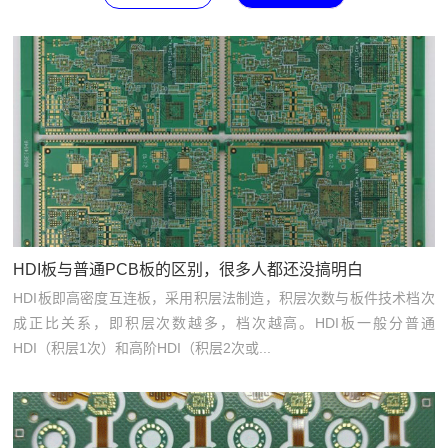
HDI板与普通PCB板的区别，很多人都还没搞明白
HDI板即高密度互连板，采用积层法制造，积层次数与板件技术档次
成正比关系，即积层次数越多，档次越高。HDI板一般分普通
HDI（积层1次）和高阶HDI（积层2次或...