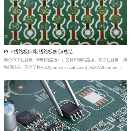
PCB线路板(印制线路板)知识总结
简介PCB线路板（印制电路板），又称印刷电路板、印刷线路板，简
称印制板，英文简称PCB(printed circuit board )或PWB(printed ...