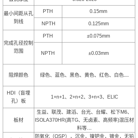
PTH
0.15mm
最小间距从孔
到线
NPTH
0.125mm
PTH
±0.075mm
完成孔径控制
范围
NPTH
±0.03mm
阻焊颜色
绿色、蓝色、黑色、黄色、红色、白色....
HDI（盲埋
1+n+1、2+n+2、3+n+3、ELIC
孔）板
生益、联茂、建滔、台光、台耀、松下M6、
板材
ISOLA370HR(高TG、无卤素、高频率)混压材
料等…
防氧化（OSP），沉金，镍钯金，镀金，无铅