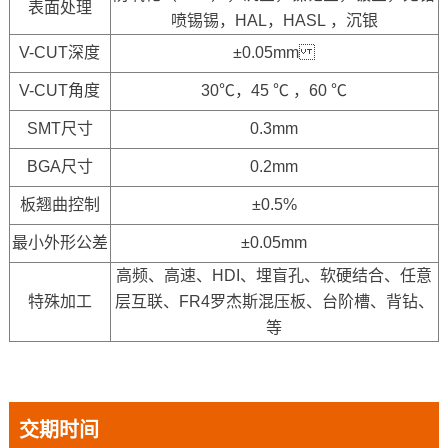
表面处理
喷锡锡，HAL，HASL ，沉银
V-CUT深度
±0.05mm
V-CUT角度
30℃，45 ℃ ，60 ℃
SMT尺寸
0.3mm
BGA尺寸
0.2mm
板翘曲控制
±0.5%
最小外形公差
±0.05mm
高频、高速、HDI、埋盲孔、软硬结合、任意
特殊加工
层互联、FR4罗杰斯混压板、台阶槽、背钻、
等
交期时间